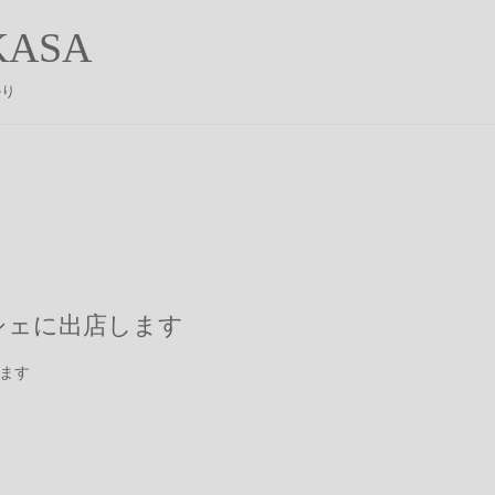
ASA
かり
シェに出店します
ります