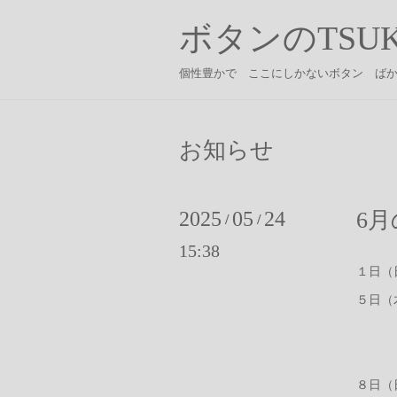
ボタンのTSUK
個性豊かで ここにしかないボタン ば
お知らせ
2025
05
24
6
/
/
15:38
１日（
５日（
神
ブ
８日（