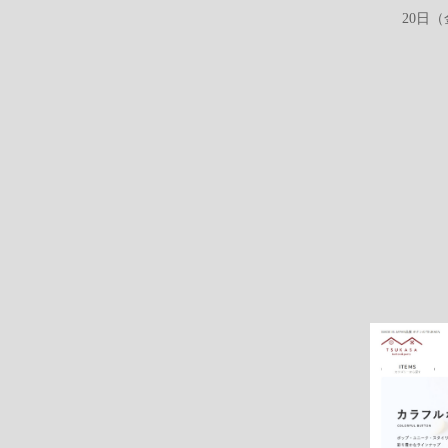
20日
ハン
ブ