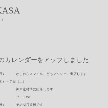
ASA
かり
月のカレンダーをアップしました
日） ： かしわらスマイルこどもマルシェに出店します
木）～７日（土）
戸素材博に出店します
ース#40
日） ： 予約制営業日です