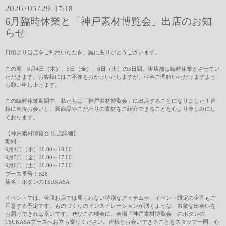
2026
05
29
/
/
17:18
6月臨時休業と「神戸素材博覧会」出店のお知
らせ
日頃より当店をご利用いただき、誠にありがとうございます。
この度、6月4日（木）、5日（金）、6日（土）の3日間、実店舗は臨時休業とさせてい
ただきます。お客様にはご不便をおかけいたしますが、何卒ご理解いただけますよう
お願い申し上げます。
この臨時休業期間中、私たちは「神戸素材博覧会」に出店することになりました！皆
様に直接お会いし、新商品やこだわりの素材をご紹介できることを心より楽しみにし
ております。
【神戸素材博覧会 出店詳細】
期間：
6月4日（木）10:00～18:00
6月5日（金）10:00～17:00
6月6日（土）10:00～17:00
ブース番号：B28
店名：ボタンのTSUKASA
イベントでは、普段お店では見られない特別なアイテムや、イベント限定の企画もご
用意する予定です。ものづくりのインスピレーションが湧くような、素敵な出会いを
お届けできれば幸いです。ぜひこの機会に、会場「神戸素材博覧会」のボタンの
TSUKASAブースへお立ち寄りください。皆様とお会いできることをスタッフ一同、心