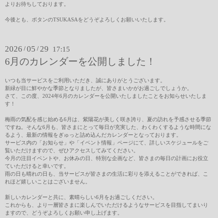
よりお待ちしております。
今後とも、ボタンのTSUKASAをどうぞよろしくお願いいたします。
2026
05
29
/
/
17:15
6月のカレンダーを公開しました！
いつも当サービスをご利用いただき、誠にありがとうございます。
新緑が目に鮮やかな季節となりましたが、皆さまいかがお過ごしでしょうか。
さて、この度、2024年6月のカレンダーを公開いたしましたことをお知らせいたしま
す！
梅雨の気配を感じ始める6月は、紫陽花が美しく咲き誇り、夏の訪れを予感させる季節
ですね。そんな6月も、皆さまにとって毎日が充実した、わくわくするような時間にな
るよう、最新の情報をぎゅっと詰め込んだカレンダーとなっております。
サービス内の「お知らせ」や「イベント情報」ページにて、詳しいスケジュールをご
覧いただけますので、ぜひアクセスしてみてください。
今月の注目イベントや、お休みの日、特別な企画など、皆さまの毎日の計画にお役立
ていただけると幸いです。
雨の日も晴れの日も、当サービスが皆さまの生活に彩りを添えることができれば、こ
れほど嬉しいことはございません。
新しいカレンダーと共に、素晴らしい6月をお過ごしください。
これからも、より一層皆さまに楽しんでいただけるようなサービスを目指してまいり
ますので、どうぞよろしくお願い申し上げます。