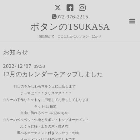
072-976-2215
ボタンのTSUKASA
個性豊かで ここにしかないボタン ばかり
お知らせ
2022
12
07
/
/
09:58
12月のカレンダーをアップしました
11日のをかしわらマルシェに出店します
テーマは＊＊＊クリスマス＊＊＊
ツリーの手作りキットをご用意してお待ちしております
キットは2種類
自由に飾れるベースのみのもの
ツリーのベルベット生地とリボン・トップオーナメント
ふくらむ綿・土台の木・敷き布
選べるオーナメント付きフルセットの物
オーナメントは当日のお楽しみです。