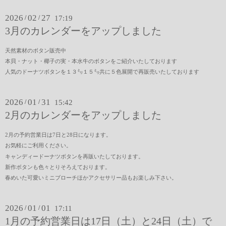
2026
02
27
/
/
17:19
3月のカレンダーをアップしました
天然素材のボタン販売中
本貝・ナット・椰子の実・本水牛のボタンをご紹介いたしております
人気のドーナツボタンを１３㍉１５㍉共に５色展開で再販売いたしております
2026
01
31
/
/
15:42
2月のカレンダーをアップしました
2月の予約営業日は7日と28日になります。
お気軽にご利用ください。
キャンディードーナツボタンを再販いたしております。
新作ボタンも色々とりそろえております。
春めいた可愛いミニブローチほかアクセサリー品もお楽しみ下さい。
2026
01
01
/
/
17:11
1月の予約営業日は17日（土）と24日（土）で